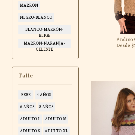
MARRÓN
NEGRO-BLANCO
BLANCO-MARRÓN-
BEIGE
Andino 
MARRÓN-NARANJA-
$
CELESTE
Talle
BEBE
4 AÑOS
6 AÑOS
8 AÑOS
ADULTO L
ADULTO M
ADULTO S
ADULTO XL