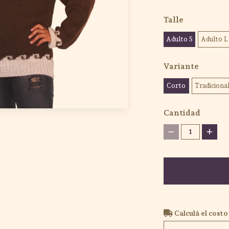
Talle
Adulto S
Adulto L
Variante
Corto
Tradiciona
Cantidad
1
Calculá el costo