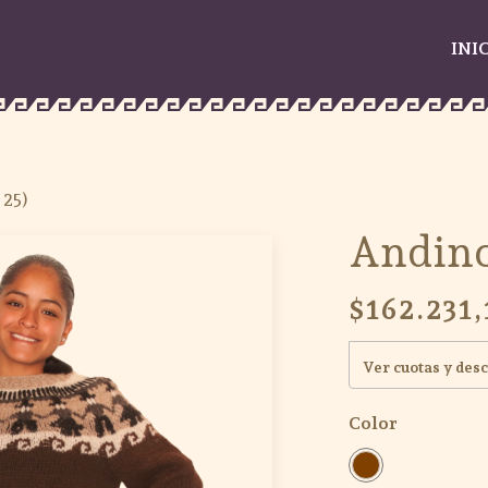
INI
 25)
Andino
$162.231,
Ver cuotas y des
Color