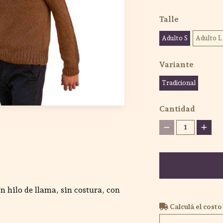
Talle
Adulto S
Adulto L
Variante
Tradicional
Cantidad
1
n hilo de llama, sin costura, con
Calculá el costo