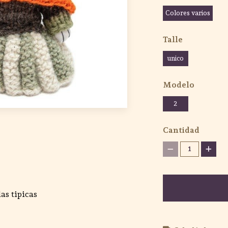
Colores varios
Talle
unico
Modelo
2
Cantidad
1
as tipicas